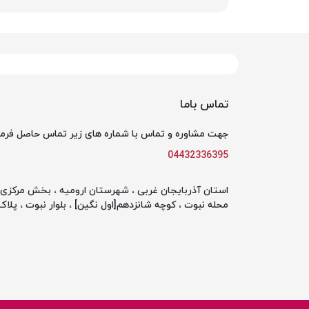
تماس باما
جهت مشاوره و تماس با شماره های زیر تماس حاصل فرما
04432336395
استان آذربایجان غربی ، شهرستان ارومیه ، بخش مرکزی ،
محله نبوت ، کوچه شانزدهم[اول نگین] ، بلوار نبوت ، پلاک 142 ، طبقه او