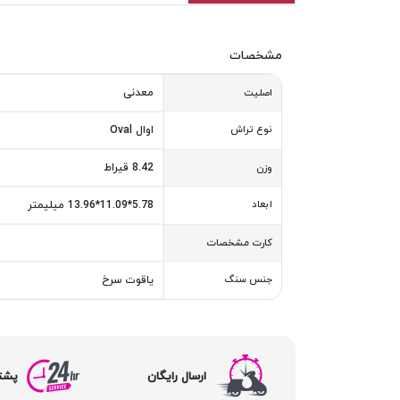
مشخصات
معدنی
اصلیت
نوع تراش
اوال Oval
8.42 قیراط
وزن
ابعاد
5.78*11.09*13.96 میلیمتر
کارت مشخصات
جنس سنگ
یاقوت سرخ
ارسال رایگان
پشتیبا