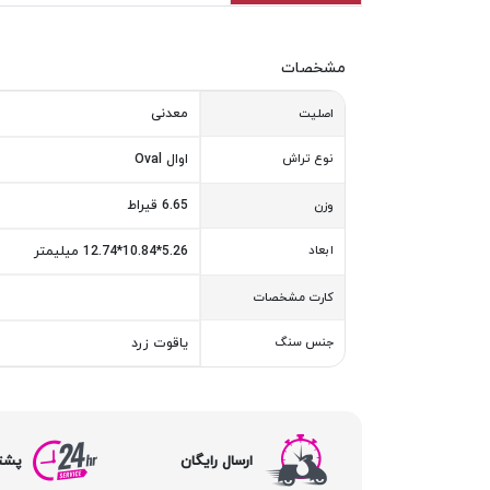
مشخصات
معدنی
اصلیت
نوع تراش
اوال Oval
6.65 قیراط
وزن
ابعاد
5.26*10.84*12.74 میلیمتر
کارت مشخصات
جنس سنگ
یاقوت زرد
ارسال رایگان
پشتیبا