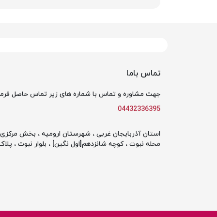
تماس باما
جهت مشاوره و تماس با شماره های زیر تماس حاصل فرما
04432336395
استان آذربایجان غربی ، شهرستان ارومیه ، بخش مرکزی ،
محله نبوت ، کوچه شانزدهم[اول نگین] ، بلوار نبوت ، پلاک 142 ، طبقه او