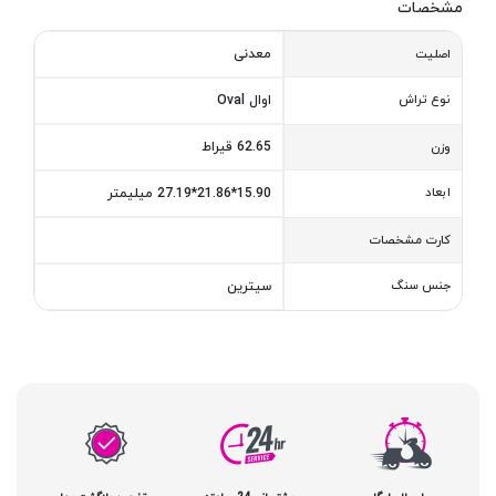
مشخصات
معدنی
اصلیت
نوع تراش
اوال Oval
62.65 قیراط
وزن
ابعاد
15.90*21.86*27.19 میلیمتر
کارت مشخصات
جنس سنگ
سیترین