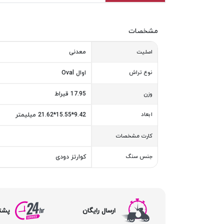
مشخصات
معدنی
اصلیت
نوع تراش
اوال Oval
17.95 قیراط
وزن
ابعاد
9.42*15.55*21.62 میلیمتر
کارت مشخصات
جنس سنگ
کوارتز دودی
ارسال رایگان
پشتیبا