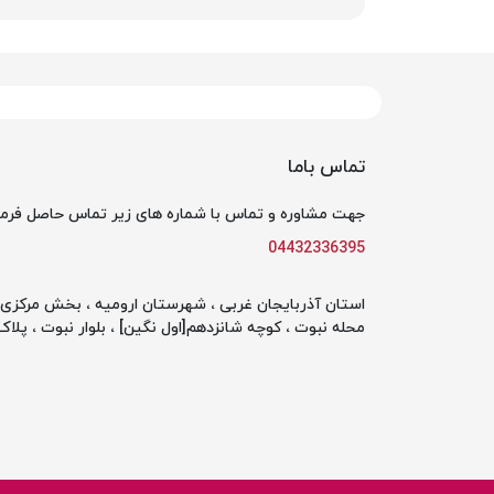
تماس باما
جهت مشاوره و تماس با شماره های زیر تماس حاصل فرما
04432336395
استان آذربایجان غربی ، شهرستان ارومیه ، بخش مرکزی ،
محله نبوت ، کوچه شانزدهم[اول نگین] ، بلوار نبوت ، پلاک 142 ، طبقه او