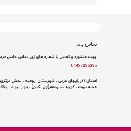
تماس باما
جهت مشاوره و تماس با شماره های زیر تماس حاصل فرما
04432336395
استان آذربایجان غربی ، شهرستان ارومیه ، بخش مرکزی ،
محله نبوت ، کوچه شانزدهم[اول نگین] ، بلوار نبوت ، پلاک 142 ، طبقه او