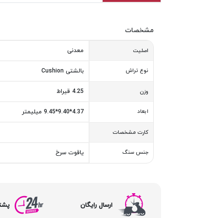
مشخصات
معدنی
اصلیت
نوع تراش
بالشتی Cushion
4.25 قیراط
وزن
ابعاد
4.37*9.40*9.45 میلیمتر
کارت مشخصات
جنس سنگ
یاقوت سرخ
ارسال رایگان
پشتیبا