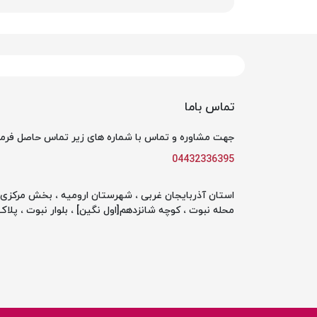
تماس باما
جهت مشاوره و تماس با شماره های زیر تماس حاصل فرما
04432336395
استان آذربایجان غربی ، شهرستان ارومیه ، بخش مرکزی ،
محله نبوت ، کوچه شانزدهم[اول نگین] ، بلوار نبوت ، پلاک 142 ، طبقه او