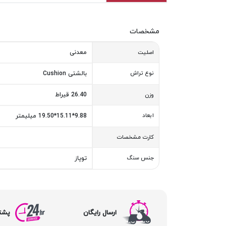
مشخصات
معدنی
اصلیت
نوع تراش
بالشتی Cushion
26.40 قیراط
وزن
ابعاد
9.88*15.11*19.50 میلیمتر
کارت مشخصات
جنس سنگ
توپاز
ارسال رایگان
پشتیبا