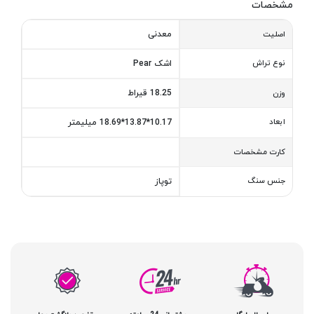
مشخصات
معدنی
اصلیت
نوع تراش
اشک Pear
18.25 قیراط
وزن
ابعاد
10.17*13.87*18.69 میلیمتر
کارت مشخصات
جنس سنگ
توپاز