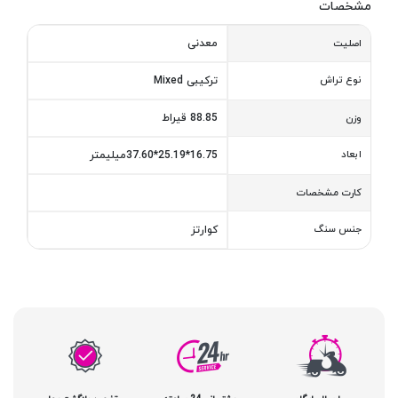
مشخصات
معدنی
اصلیت
نوع تراش
ترکیبی Mixed
88.85 قیراط
وزن
ابعاد
16.75*25.19*37.60میلیمتر
کارت مشخصات
جنس سنگ
کوارتز