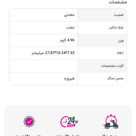
مشخصات
معدنی
اصلیت
نوع تراش
تخت
4.96 گرم
وزن
ابعاد
7.33*16.34*27.87 میلیمتر
کارت مشخصات
جنس سنگ
فیروزه