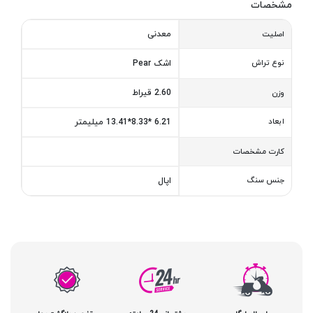
مشخصات
معدنی
اصلیت
نوع تراش
اشک Pear
2.60 قیراط
وزن
ابعاد
6.21 *8.33*13.41 میلیمتر
کارت مشخصات
جنس سنگ
اپال