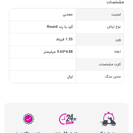
مشخصات
معدنی
اصلیت
نوع تراش
گرد یا رند Round
1.55 قیراط
وزن
ابعاد
4.88*9.65 میلیمتر
کارت مشخصات
جنس سنگ
اپال