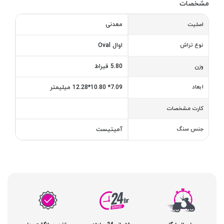
مشخصات
معدنی
اصلیت
نوع تراش
اوال Oval
5.80 قیراط
وزن
ابعاد
7.09* 10.80*12.28 میلیمتر
کارت مشخصات
جنس سنگ
آمیتیست