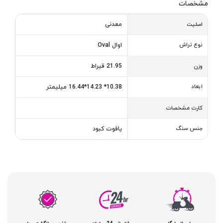
مشخصات
معدنی
اصلیت
نوع تراش
اوال Oval
21.95 قیراط
وزن
ابعاد
10.38* 14.23*16.44 میلیمتر
کارت مشخصات
جنس سنگ
یاقوت کبود