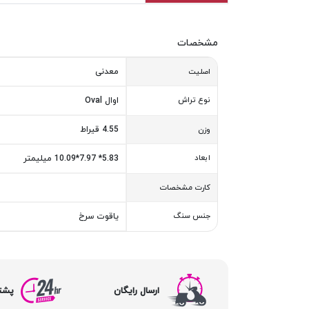
مشخصات
معدنی
اصلیت
نوع تراش
اوال Oval
4.55 قیراط
وزن
ابعاد
5.83* 7.97*10.09 میلیمتر
کارت مشخصات
جنس سنگ
یاقوت سرخ
ارسال رایگان
پشتیبا