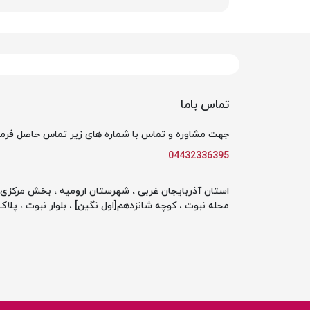
تماس باما
جهت مشاوره و تماس با شماره های زیر تماس حاصل فرما
04432336395
استان آذربایجان غربی ، شهرستان ارومیه ، بخش مرکزی ،
محله نبوت ، کوچه شانزدهم[اول نگین] ، بلوار نبوت ، پلاک 142 ، طبقه او