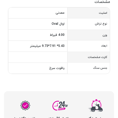
مشخصات
معدنی
اصلیت
نوع تراش
اوال Oval
4.00 قیراط
وزن
ابعاد
5.43* 7.91*9.73 میلیمتر
کارت مشخصات
جنس سنگ
یاقوت سرخ