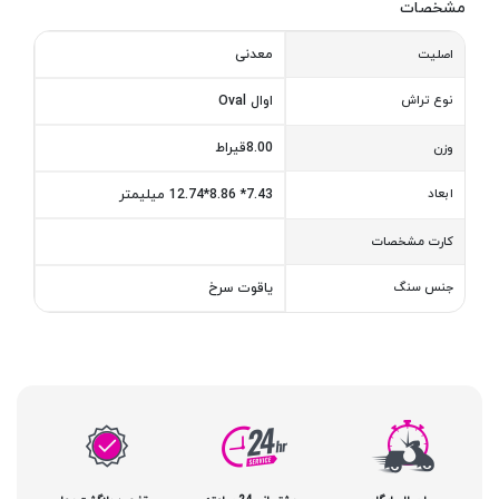
مشخصات
معدنی
اصلیت
نوع تراش
اوال Oval
8.00قیراط
وزن
ابعاد
7.43* 8.86*12.74 میلیمتر
کارت مشخصات
جنس سنگ
یاقوت سرخ