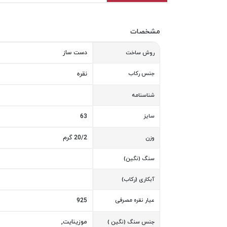
مشخصات
دست ساز
روش ساخت
جنس رکاب
نقره
شناسنامه
سایز
63
20/2 گرم
وزن
سنگ (نگین)
آبکاری (رکاب)
عیار نقره مصرفی
925
موزینایت,
جنس سنگ (نگین )