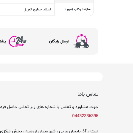
سازنده رکاب (مهر)
استاد جباری تبریز
ارسال رایگان
پشتیبا
تماس باما
جهت مشاوره و تماس با شماره های زیر تماس حاصل فرما
04432336395
استان آذربایجان غربی ، شهرستان ارومیه ، بخش مرکزی ،