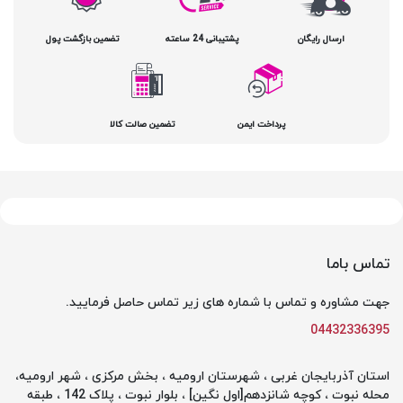
ارسال رایگان
پشتیبانی 24 ساعته
تضمین بازگشت پول
پرداخت ایمن
تضمین صالت کالا
تماس باما
جهت مشاوره و تماس با شماره های زیر تماس حاصل فرمایید.
04432336395
استان آذربایجان غربی ، شهرستان ارومیه ، بخش مرکزی ، شهر ارومیه،
محله نبوت ، کوچه شانزدهم[اول نگین] ، بلوار نبوت ، پلاک 142 ، طبقه