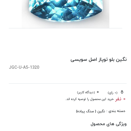
نگین بلو توپاز اصل سویسی
JGC-U-A5-1320
0
5
(دیدگاه کاربر)
(0 رای)
0 نفر
خرید این محصول را توصیه کرده اند.
دسته بندی :
نگین ( سنگ پیاده)
ویژگی های محصول