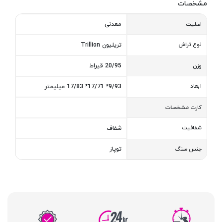
مشخصات
معدنی
اصلیت
نوع تراش
تریلیون Trillion
20/95 قیراط
وزن
ابعاد
9/93* 17/71* 17/83 میلیمتر
کارت مشخصات
شفافیت
شفاف
توپاز
جنس سنگ