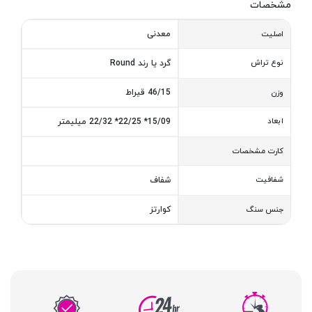
مشخصات
معدنی
اصلیت
نوع تراش
گرد یا رند Round
46/15 قیراط
وزن
ابعاد
15/09* 22/25* 22/32 میلیمتر
کارت مشخصات
شفافیت
شفاف
کوارتز
جنس سنگ