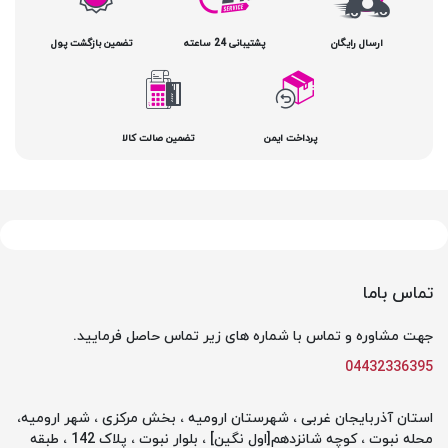
ارسال رایگان
پشتیبانی 24 ساعته
تضمین بازگشت پول
پرداخت ایمن
تضمین صالت کالا
تماس باما
جهت مشاوره و تماس با شماره های زیر تماس حاصل فرمایید.
04432336395
استان آذربایجان غربی ، شهرستان ارومیه ، بخش مرکزی ، شهر ارومیه،
محله نبوت ، کوچه شانزدهم[اول نگین] ، بلوار نبوت ، پلاک 142 ، طبقه