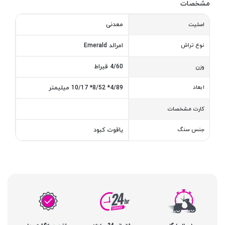
مشخصات
معدنی
اصلیت
نوع تراش
امرالد Emerald
4/60 قیراط
وزن
ابعاد
4/89* 8/52* 10/17 میلیمتر
کارت مشخصات
جنس سنگ
یاقوت کبود