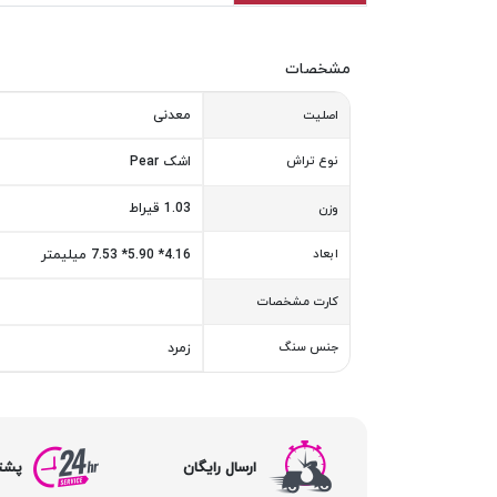
مشخصات
معدنی
اصلیت
نوع تراش
اشک Pear
1.03 قیراط
وزن
ابعاد
4.16* 5.90* 7.53 میلیمتر
کارت مشخصات
جنس سنگ
زمرد
ارسال رایگان
پشتیبا