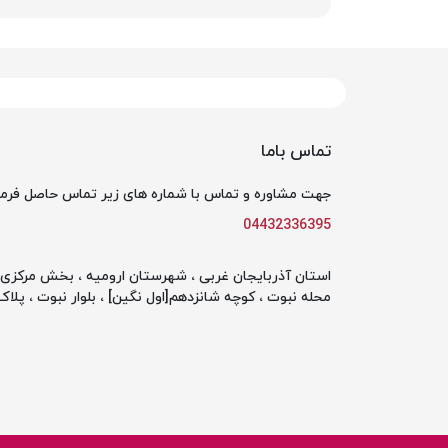
تماس باما
جهت مشاوره و تماس با شماره های زیر تماس حاصل فرما
04432336395
استان آذربایجان غربی ، شهرستان ارومیه ، بخش مرکزی ،
محله نبوت ، کوچه شانزدهم[اول نگین] ، بلوار نبوت ، پلاک 142 ، طبقه او