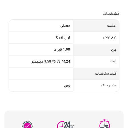
مشخصات
معدنی
اصلیت
نوع تراش
اوال Oval
1.98 قیراط
وزن
ابعاد
4.24* 6.73* 9.58 میلیمتر
کارت مشخصات
جنس سنگ
زمرد