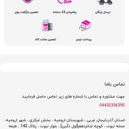
ارسال رایگان
پشتیبانی 24 ساعته
تضمین بازگشت پول
پرداخت ایمن
تضمین صالت کالا
تماس باما
جهت مشاوره و تماس با شماره های زیر تماس حاصل فرمایید.
04432336395
استان آذربایجان غربی ، شهرستان ارومیه ، بخش مرکزی ، شهر ارومیه،
محله نبوت ، کوچه شانزدهم[اول نگین] ، بلوار نبوت ، پلاک 142 ، طبقه