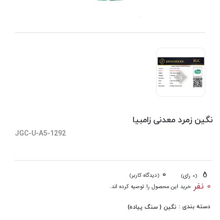
نگین زمرد معدنی زامبیا
JGC-U-A5-1292
0
5
(دیدگاه کاربر)
(0 رای)
0 نفر
خرید این محصول را توصیه کرده اند.
دسته بندی :
نگین ( سنگ پیاده)