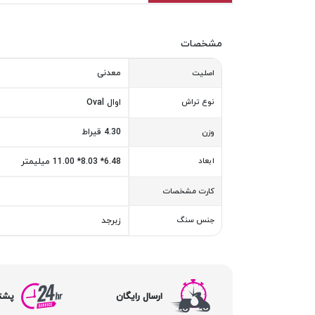
مشخصات
معدنی
اصلیت
نوع تراش
اوال Oval
4.30 قیراط
وزن
ابعاد
6.48* 8.03* 11.00 میلیمتر
کارت مشخصات
جنس سنگ
زبرجد
ارسال رایگان
پشتیبا