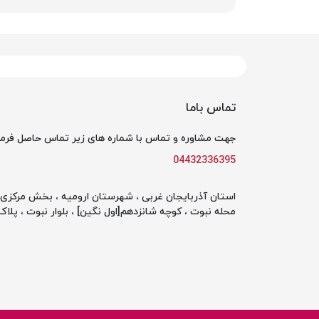
تماس باما
جهت مشاوره و تماس با شماره های زیر تماس حاصل فرما
04432336395
استان آذربایجان غربی ، شهرستان ارومیه ، بخش مرکزی ،
محله نبوت ، کوچه شانزدهم[اول نگین] ، بلوار نبوت ، پلاک 142 ، طبقه او