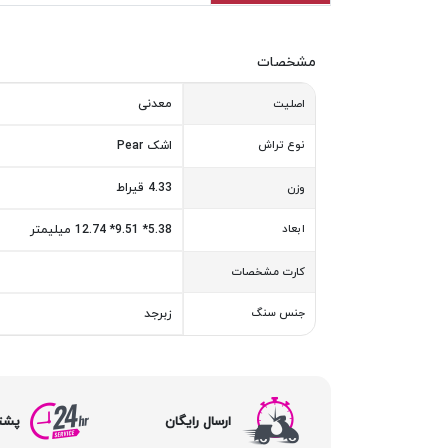
مشخصات
معدنی
اصلیت
نوع تراش
اشک Pear
4.33 قیراط
وزن
ابعاد
5.38* 9.51* 12.74 میلیمتر
کارت مشخصات
جنس سنگ
زبرجد
ارسال رایگان
پشتیبا