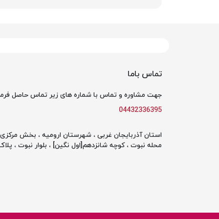
تماس باما
جهت مشاوره و تماس با شماره های زیر تماس حاصل فرما
04432336395
استان آذربایجان غربی ، شهرستان ارومیه ، بخش مرکزی ،
محله نبوت ، کوچه شانزدهم[اول نگین] ، بلوار نبوت ، پلاک 142 ، طبقه او