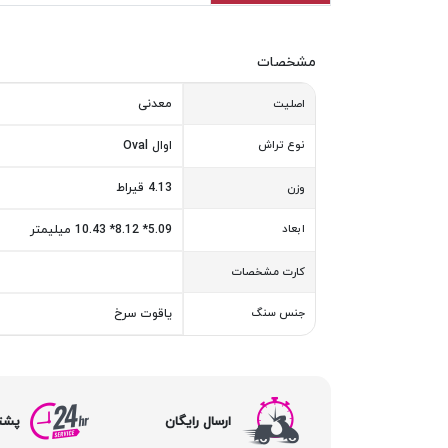
مشخصات
معدنی
اصلیت
نوع تراش
اوال Oval
4.13 قیراط
وزن
ابعاد
5.09* 8.12* 10.43 میلیمتر
کارت مشخصات
جنس سنگ
یاقوت سرخ
ارسال رایگان
پشتیبا