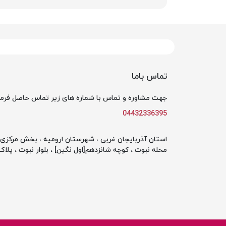
تماس باما
جهت مشاوره و تماس با شماره های زیر تماس حاصل فرما
04432336395
استان آذربایجان غربی ، شهرستان ارومیه ، بخش مرکزی ،
محله نبوت ، کوچه شانزدهم[اول نگین] ، بلوار نبوت ، پلاک 142 ، طبقه او