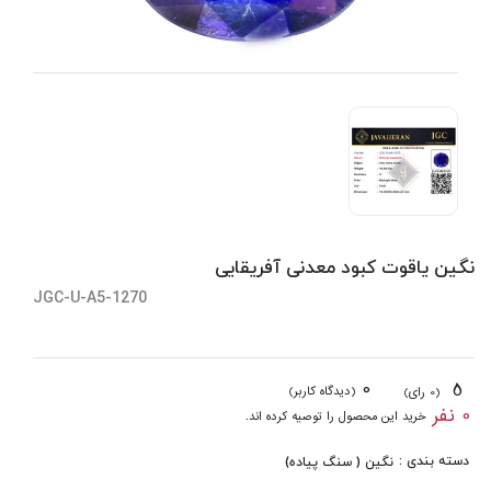
نگین یاقوت کبود معدنی آفریقایی
JGC-U-A5-1270
0
5
(دیدگاه کاربر)
(0 رای)
0 نفر
خرید این محصول را توصیه کرده اند.
دسته بندی :
نگین ( سنگ پیاده)