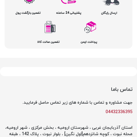
ارسال رایگان
پشتیبانی 24 ساعته
تضمین بازگشت پول
پرداخت ایمن
تضمین صالت کالا
تماس باما
جهت مشاوره و تماس با شماره های زیر تماس حاصل فرمایید.
04432336395
استان آذربایجان غربی ، شهرستان ارومیه ، بخش مرکزی ، شهر ارومیه،
محله نبوت ، کوچه شانزدهم[اول نگین] ، بلوار نبوت ، پلاک 142 ، طبقه