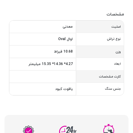
مشخصات
معدنی
اصلیت
نوع تراش
اوال Oval
10.68 قیراط
وزن
ابعاد
4.27* 14.36* 15.35 میلیمتر
کارت مشخصات
جنس سنگ
یاقوت کبود