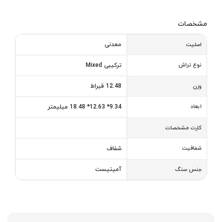
مشخصات
معدنی
اصلیت
نوع تراش
ترکیبی Mixed
12.48 قیراط
وزن
ابعاد
9.34* 12.63* 18.48 میلیمتر
کارت مشخصات
شفافیت
شفاف
آمیتیست
جنس سنگ