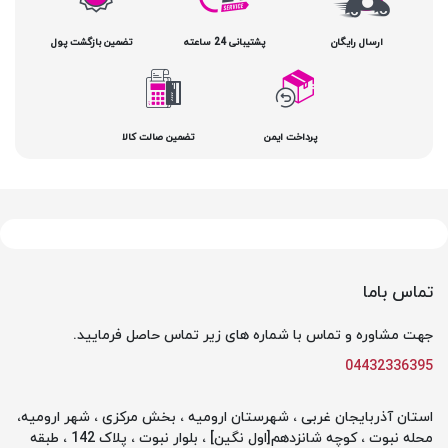
ارسال رایگان
پشتیبانی 24 ساعته
تضمین بازگشت پول
پرداخت ایمن
تضمین صالت کالا
تماس باما
جهت مشاوره و تماس با شماره های زیر تماس حاصل فرمایید.
04432336395
استان آذربایجان غربی ، شهرستان ارومیه ، بخش مرکزی ، شهر ارومیه،
محله نبوت ، کوچه شانزدهم[اول نگین] ، بلوار نبوت ، پلاک 142 ، طبقه