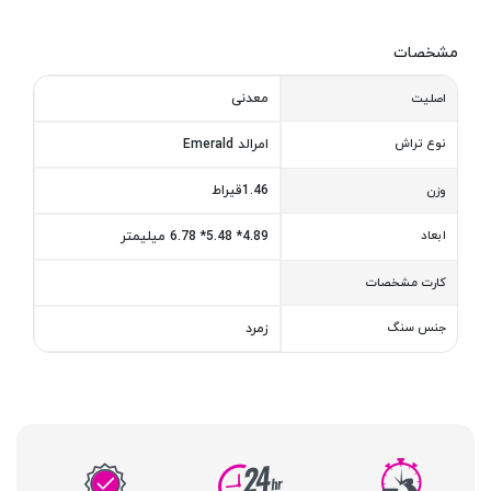
مشخصات
معدنی
اصلیت
نوع تراش
امرالد Emerald
1.46قیراط
وزن
ابعاد
4.89* 5.48* 6.78 میلیمتر
کارت مشخصات
جنس سنگ
زمرد