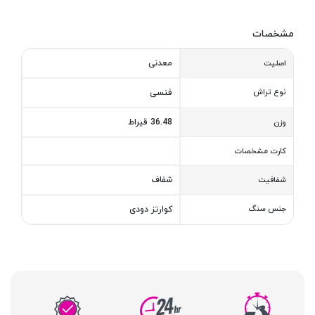
مشخصات
معدنی
اصلیت
نوع تراش
فنسی
36.48 قیراط
وزن
کارت مشخصات
شفاف
شفافیت
جنس سنگ
کوارتز دودی