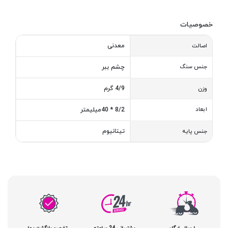
خصوصیات
معدنی
اصالت
جنس سنگ
چشم ببر
4/9 گرم
وزن
ابعاد
8/2 * 40میلیمتر
تیتانیوم
جنس پایه
ارسال رایگان
پشتیبانی 24 ساعته
تضمین بازگشت پول