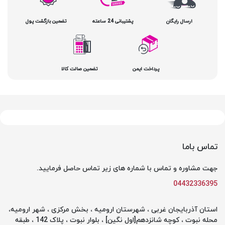
ارسال رایگان
پشتیبانی 24 ساعته
تضمین بازگشت پول
پرداخت ایمن
تضمین صالت کالا
تماس باما
جهت مشاوره و تماس با شماره های زیر تماس حاصل فرمایید.
04432336395
استان آذربایجان غربی ، شهرستان ارومیه ، بخش مرکزی ، شهر ارومیه،
محله نبوت ، کوچه شانزدهم[اول نگین] ، بلوار نبوت ، پلاک 142 ، طبقه