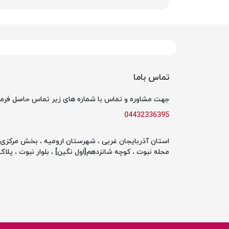
تماس باما
جهت مشاوره و تماس با شماره های زیر تماس حاصل فرما
04432336395
استان آذربایجان غربی ، شهرستان ارومیه ، بخش مرکزی ،
محله نبوت ، کوچه شانزدهم[اول نگین] ، بلوار نبوت ، پلاک 142 ، طبقه او