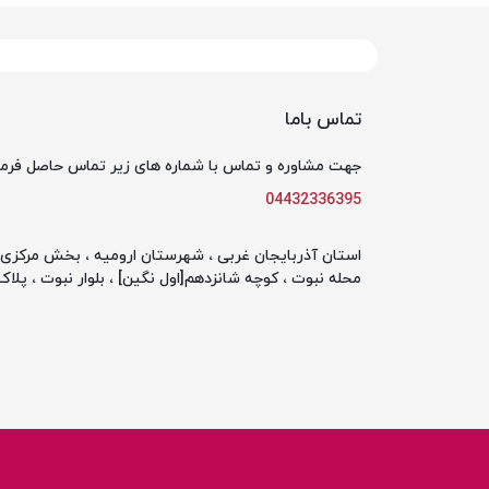
تماس باما
جهت مشاوره و تماس با شماره های زیر تماس حاصل فرما
04432336395
استان آذربایجان غربی ، شهرستان ارومیه ، بخش مرکزی ،
محله نبوت ، کوچه شانزدهم[اول نگین] ، بلوار نبوت ، پلاک 142 ، طبقه او