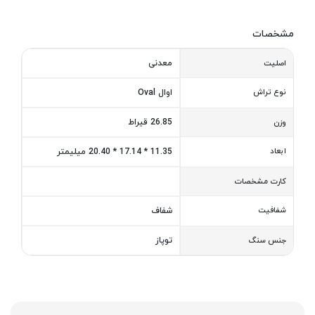
مشخصات
معدنی
اصلیت
نوع تراش
اوال Oval
26.85 قیراط
وزن
ابعاد
11.35 * 17.14 * 20.40 میلیمتر
کارت مشخصات
شفافیت
شفاف
توپاز
جنس سنگ