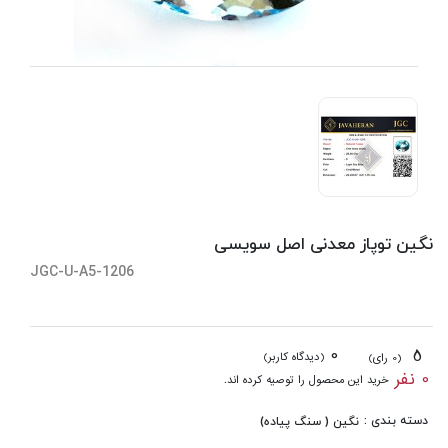
نگین توپاز معدنی اصل سویسی
JGC-U-A5-1206
0
5
(دیدگاه کاربر)
(0 رای)
0 نفر
خرید این محصول را توصیه کرده اند.
دسته بندی :
نگین ( سنگ پیاده)