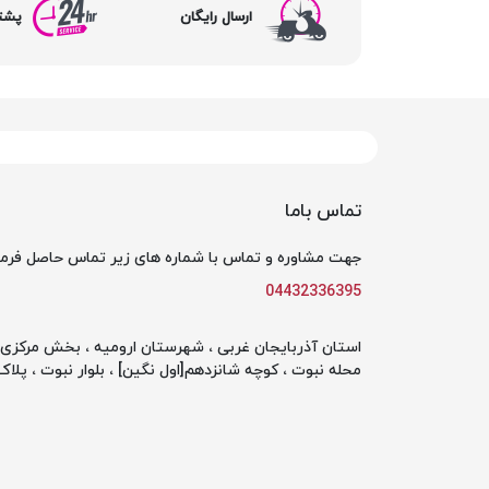
ارسال رایگان
پشتیبا
تماس باما
جهت مشاوره و تماس با شماره های زیر تماس حاصل فرما
04432336395
استان آذربایجان غربی ، شهرستان ارومیه ، بخش مرکزی ،
محله نبوت ، کوچه شانزدهم[اول نگین] ، بلوار نبوت ، پلاک 142 ، طبقه او