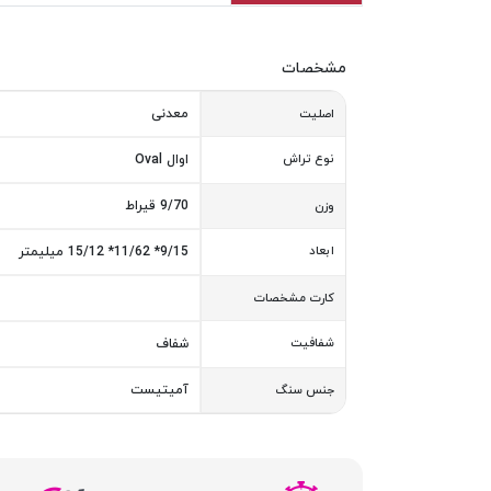
مشخصات
معدنی
اصلیت
نوع تراش
اوال Oval
9/70 قیراط
وزن
ابعاد
9/15* 11/62* 15/12 میلیمتر
کارت مشخصات
شفافیت
شفاف
آمیتیست
جنس سنگ