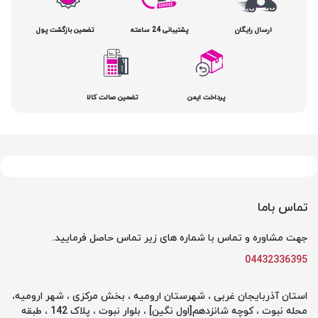
ارسال رایگان
پشتیبانی 24 ساعته
تضمین بازگشت پول
پرداخت ایمن
تضمین صالت کالا
تماس باما
جهت مشاوره و تماس با شماره های زیر تماس حاصل فرمایید.
04432336395
استان آذربایجان غربی ، شهرستان ارومیه ، بخش مرکزی ، شهر ارومیه،
محله نبوت ، کوچه شانزدهم[اول نگین] ، بلوار نبوت ، پلاک 142 ، طبقه