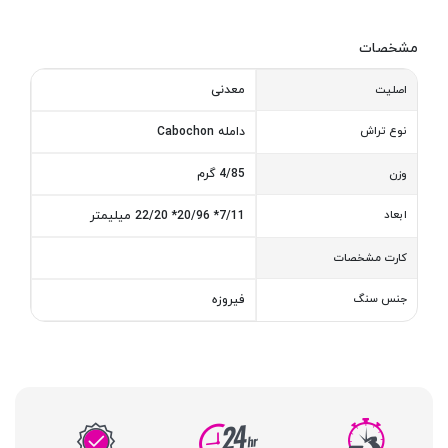
مشخصات
معدنی
اصلیت
نوع تراش
دامله Cabochon
4/85 گرم
وزن
ابعاد
7/11* 20/96* 22/20 میلیمتر
کارت مشخصات
جنس سنگ
فیروزه