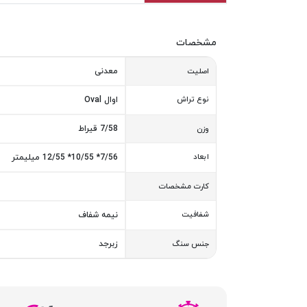
مشخصات
معدنی
اصلیت
نوع تراش
اوال Oval
7/58 قیراط
وزن
ابعاد
7/56* 10/55* 12/55 میلیمتر
کارت مشخصات
شفافیت
نیمه شفاف
زبرجد
جنس سنگ