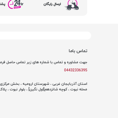
ارسال رایگان
پشتیبا
تماس باما
جهت مشاوره و تماس با شماره های زیر تماس حاصل فرما
04432336395
استان آذربایجان غربی ، شهرستان ارومیه ، بخش مرکزی ،
محله نبوت ، کوچه شانزدهم[اول نگین] ، بلوار نبوت ، پلاک 142 ، طبقه او