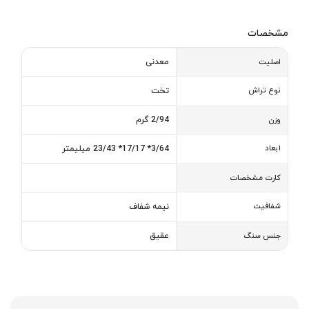
مشخصات
معدنی
اصلیت
نوع تراش
تخت
2/94 گرم
وزن
ابعاد
3/64* 17/17* 23/43 میلیمتر
کارت مشخصات
شفافیت
نیمه شفاف
عقیق
جنس سنگ