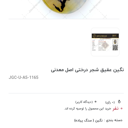
نگین عقیق شجر درختی اصل معدنی
JGC-U-A5-1165
0
5
(دیدگاه کاربر)
(0 رای)
0 نفر
خرید این محصول را توصیه کرده اند.
دسته بندی :
نگین ( سنگ پیاده)