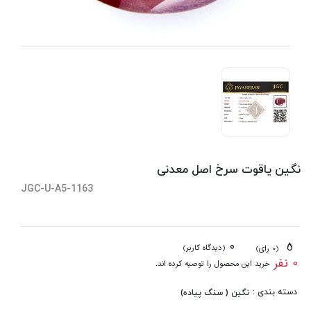
نگین یاقوت سرخ اصل معدنی
JGC-U-A5-1163
0
5
(دیدگاه کاربر)
(0 رای)
0 نفر
خرید این محصول را توصیه کرده اند.
دسته بندی :
نگین ( سنگ پیاده)