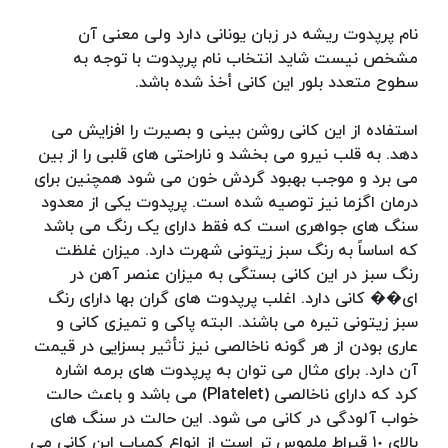
نام پرپدوت ریشه در زبان یونانی دارد ولی معنی آن
مشخص نیست شاید انتخاب نام پرپدوت با توجه به
سطوح متعدد بلور این کانی أخذ شده باشد.
استفاده از این کانی روشن بینی و بصیرت را افزایش می
دهد. به قلب نیرو می بخشد و ناراحتی های قلبی را از بین
می برد و موجب بهبود گردش خون می شود همچنین برای
درمان اگزما نیز توصیه شده است. پرپدوت یکی از معدود
سنگ های جواهری است که فقط دارای یک رنگ می باشد
که اساساً به رنگ سبز زیتونی شهرت دارد. میزان غلظت
رنگ سبز در این کانی بستگی به میزان عنصر آهن در
ای�� کانی دارد. اغلب پرپدوت های گران بها دارای رنگ
سبز زیتونی تیره می باشند. البته پاکی و تمیزی کانی و
عاری بودن از هر گونه ناخالصی نیز تأثیر بسزایی در قیمت
آن دارد. برای مثال می توان به پرپدوت های برمه اشاره
کرد که دارای ناخالصی (Platelet) می باشد و باعث حالت
خواب آلودگی در کانی می شود. این حالت در سنگ های
بالای ١٠ قیراط ملموس تر است از انواع کمیاب این کانی می