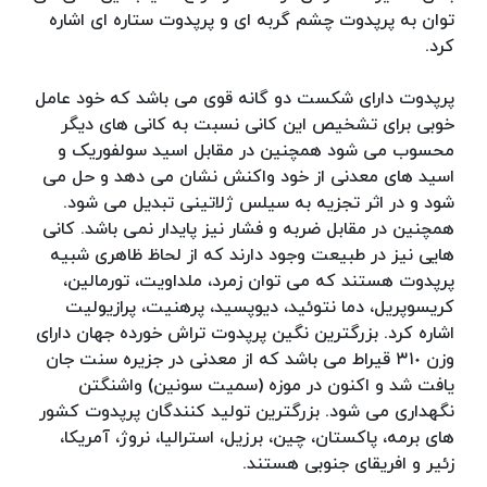
توان به پرپدوت چشم گربه ای و پرپدوت ستاره ای اشاره
کرد.
پرپدوت دارای شکست دو گانه قوی می باشد که خود عامل
خوبی برای تشخیص این کانی نسبت به کانی های دیگر
محسوب می شود همچنین در مقابل اسید سولفوریک و
اسید های معدنی از خود واکنش نشان می دهد و حل می
شود و در اثر تجزیه به سیلس ژلاتینی تبدیل می شود.
همچنین در مقابل ضربه و فشار نیز پایدار نمی باشد. کانی
هایی نیز در طبیعت وجود دارند که از لحاظ ظاهری شبیه
پرپدوت هستند که می توان زمرد، ملداویت، تورمالین،
کریسوپریل، دما نتوئید، دیوپسید، پرهنیت، پرازیولیت
اشاره کرد. بزرگترین نگین پرپدوت تراش خورده جهان دارای
وزن ۳١٠ قیراط می باشد که از معدنی در جزیره سنت جان
یافت شد و اکنون در موزه (سمیت سونین) واشنگتن
نگهداری می شود. بزرگترین تولید کنندگان پرپدوت کشور
های برمه، پاکستان، چین، برزیل، استرالیا، نروژ، آمریکا،
زئیر و افریقای جنوبی هستند.