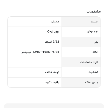
مشخصات
معدنی
اصلیت
نوع تراش
اوال Oval
9/62 قیراط
وزن
ابعاد
6/88* 10/83* 12/80 میلیمتر
کارت مشخصات
شفافیت
نیمه شفاف
یاقوت کبود
جنس سنگ