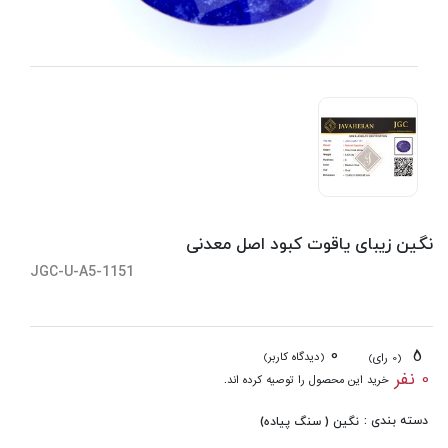
نگین زیبای یاقوت کبود اصل معدنی
JGC-U-A5-1151
0
5
(دیدگاه کاربر)
(0 رای)
0 نفر
خرید این محصول را توصیه کرده اند.
دسته بندی :
نگین ( سنگ پیاده)