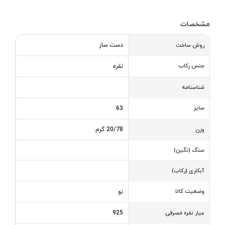
مشخصات
دست ساز
روش ساخت
جنس رکاب
نقره
شناسنامه
سایز
63
20/78 گرم
وزن
سنگ (نگین)
آبکاری (رکاب)
وضعیت کالا
نو
925
عیار نقره مصرفی