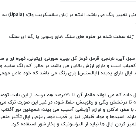
نام اپال برگرفته از واژه ی یونانی (Opalus) به معنی تغییر رنگ می باشد. البته در زبان سانسکریت واژه (Upala) به
.
 ژله سخت شده در حفره های سنگ های رسوبی یا رگه ای سنگ
سبز، آبی، نارنجی، قرمز، قرمز گل بهی، صورتی، زیتونی، قهوه ای و سی
اب است و دارای ارزش بالایی می باشد، در حالی که رنگ سفید و 
 اپال دارای پدیده (اپالسنس) بازی رنگ می باشد که خود عامل مهم
معمولاً بین ۳تا ١٠درصد وزن اپال ها را آب تشکیل داده که می تواند مقدار آن تا ۳٠درصد هم برسد. از این باب
ه تا درخشش رنگی و رطوبتش حفظ شود، در غیر این صورت ترک می
ا عطر، ادکلن و لوازم آرایشی آسیب می بیند؛ همچنین نور آفتاب د
رند .اسیدها و مواد قلیائی نیز بر قدرت قوس قزحی اپال تأثیر منفی
ز کردن اپال ها نباید از التراسونیک و بخار شور استفاده کرد.