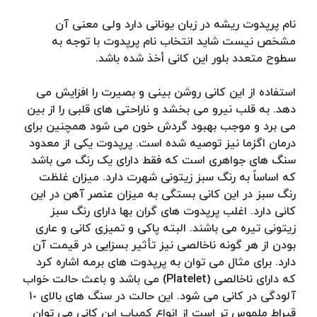
نام پرپدوت ریشه در زبان یونانی دارد ولی معنی آن
مشخص نیست شاید انتخاب نام پرپدوت با توجه به
سطوح متعدد بلور این کانی أخذ شده باشد.
استفاده از این کانی روشن بینی و بصیرت را افزایش می
دهد. به قلب نیرو می بخشد و ناراحتی های قلبی را از بین
می برد و موجب بهبود گردش خون می شود همچنین برای
درمان اگزما نیز توصیه شده است. پرپدوت یکی از معدود
سنگ های جواهری است که فقط دارای یک رنگ می باشد
که اساساً به رنگ سبز زیتونی شهرت دارد. میزان غلظت
رنگ سبز در این کانی بستگی به میزان عنصر آهن در این
کانی دارد. اغلب پرپدوت های گران بها دارای رنگ سبز
زیتونی تیره می باشند. البته پاکی و تمیزی کانی و عاری
بودن از هر گونه ناخالصی نیز تأثیر بسزایی در قیمت آن
دارد. برای مثال می توان به پرپدوت های برمه اشاره کرد
که دارای ناخالصی (Platelet) می باشد و باعث حالت خواب
آلودگی در کانی می شود. این حالت در سنگ های بالای ١٠
قیراط ملموس تر است از انواع کمیاب این کانی می توان