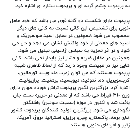
به پرپدوت چشم گربه ای و پرپدوت ستاره ای اشاره کرد.
پرپدوت دارای شکست دو گانه قوی می باشد که خود عامل
خوبی برای تشخیص این کانی نسبت به کانی های دیگر
محسوب می شود همچنین در مقابل اسید سولفوریک و
اسید های معدنی از خود واکنش نشان می دهد و حل می
شود و در اثر تجزیه به سیلس ژلاتینی تبدیل می شود.
همچنین در مقابل ضربه و فشار نیز پایدار نمی باشد. کانی
هایی نیز در طبیعت وجود دارند که از لحاظ ظاهری شبیه
پرپدوت هستند که می توان زمرد، ملداویت، تورمالین،
کریسوپریل، دما نتوئید، دیوپسید، پرهنیت، پرازیولیت
اشاره کرد. بزرگترین نگین پرپدوت تراش خورده جهان دارای
وزن ۳١٠ قیراط می باشد که از معدنی در جزیره سنت جان
یافت شد و اکنون در موزه (سمیت سونین) واشنگتن
نگهداری می شود. بزرگترین تولید کنندگان پرپدوت کشور
های برمه، پاکستان، چین، برزیل، استرالیا، نروژ، آمریکا،
زئیر و افریقای جنوبی هستند.