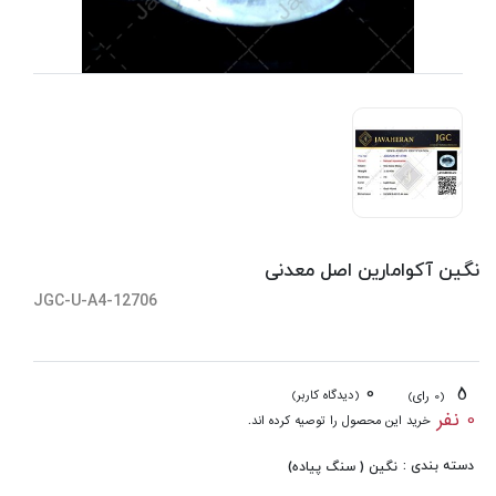
نگین آکوامارین اصل معدنی
JGC-U-A4-12706
0
5
(دیدگاه کاربر)
(0 رای)
0 نفر
خرید این محصول را توصیه کرده اند.
دسته بندی :
نگین ( سنگ پیاده)