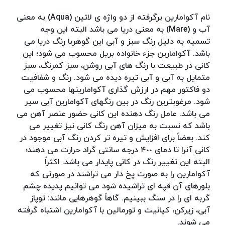
نام آکوامارین برگرفته از دو واژه ی لاتین (Aqua) به معنی
آب و (Mare) به معنی دریا می باشد البته این وجه
تسمیه به دلیل رنگ سبز و آبی این گوهربا رنگ دریا می
باشد. آکوامارین جزء خانواده بریل محسوب می شود؛ این
کانی در طبیعت با رنگ های آبی روشن، سبز کمرنگ، سبز
متمایل به آبی و آبی تیره دیده می شود. رنگ و شفافیت
دو فاکتور مهم در ارزش گذاری آکوامارینها محسوب می
شود. مرغوبترین رنگ در بین رنگهای آکوامارین آبی سیر
می باشد. عامل رنگ دهنده این کانی حضور عنصر آهن می
باشد که نسبت به میزان آهن رنگ کانی نیز تغییر می
کند. بعضاً برای افزایش و تیره تر کردن رنگ آبی موجود در
کانی آنرا تا دمای ۴٠٠ درجه سانتی گراد حرارت می دهند؛
البته این تغییر رنگ در کانی پایدار می باشد. اکثراً
آکوامارین را به صورت پخ دار می تراشند در صورتی که
بلورهای آن قپه ای تراشیده شود می توانیم پدیده چشم
گربه ای را در سنگ ببینیم. گاهاً گوهرهایی مانند: توپاز
آبی، زیرکن، کیانیت و تورمالین با آکوامارین اشتباه گرفته
می شوند.