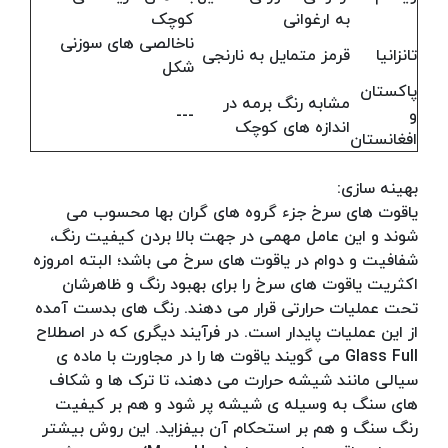
به ارغوانی
کوچک
ناخالصی های سوزنی
تانزانیا
قرمز متمایل به نارنجی
شکل
پاکستان
مشابه رنگ برمه در
و
---
اندازه های کوچک
افغانستان
بهینه سازی:
یاقوت های سرخ جزء گروه های گران بها محسوب می
شوند و این عامل مهمی در جهت بالا بردن کیفیت رنگ،
شفافیت و دوام در یاقوت های سرخ می باشد؛ البته امروزه
اکثریت یاقوت های سرخ را برای بهبود رنگ و ظاهرشان
تحت عملیات حرارتی قرار می دهند. رنگ های بدست آمده
از این عملیات پایدار است. در فرآیند دیگری که در اصطلاح
Glass Full می گویند یاقوت ها را در مجاورت با ماده ی
سیالی مانند شیشه حرارت می دهند، تا ترک ها و شکاف
های سنگ به وسیله ی شیشه پر شود و هم بر کیفیت
رنگ سنگ و هم بر استحکام آن بیفزاید. این روش بیشتر