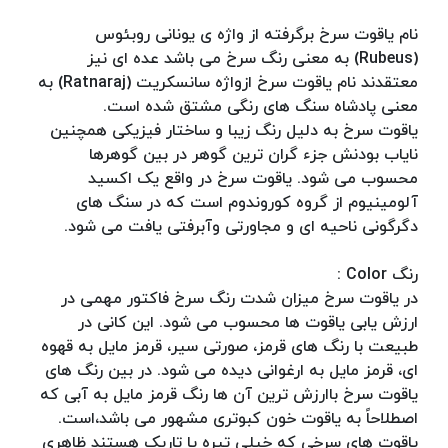
نام یاقوت سرخ برگرفته از واژه ی یونانی روبئوس
(Rubeus) به معنی رنگ سرخ می باشد عده ای نیز
معتقدند نام یاقوت سرخ ازواژه سانسکریت (Ratnaraj) به
معنی پادشاه سنگ های رنگی مشتق شده است.
یاقوت سرخ به دلیل رنگ زیبا و ساختار فیزیکی همچنین
نایاب بودنش جزء گران ترین گوهر در بین گوهرها
محسوب می شود. یاقوت سرخ در واقع یک اکسید
آلومینیوم از گروه کوروندوم است که در سنگ های
دگرگونی ناحیه ای و مجاورتی وآبرفتی یافت می شود.
رنگ Color :
در یاقوت سرخ میزان شدت رنگ سرخ فاکتور مهمی در
ارزش یابی یاقوت ها محسوب می شود. این کانی در
طبیعت با رنگ های قرمز، صورتی سیر، قرمز مایل به قهوه
ای، قرمز مایل به ارغوانی دیده می شود. در بین رنگ های
یاقوت سرخ باارزش ترین آن ها رنگ قرمز مایل به آبی که
اصطلاحاً به یاقوت خون کبوتری مشهور می باشد،است.
یاقوت های سرخی که خیلی تیره یا تاریک هستند ظاهری