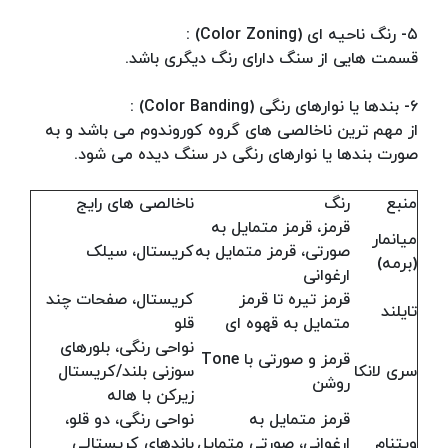
۵- رنگ ناحیه ای (Color Zoning) :
قسمت هایی از سنگ دارای رنگ دیگری باشد.
۶- بندها یا نوارهای رنگی (Color Banding) :
از مهم ترین ناخالصی های گروه کوروندوم می باشد و به
صورت بندها یا نوارهای رنگی در سنگ دیده می شود.
منبع
رنگ
ناخالصی های رایج
قرمز، قرمز متمایل به
میانمار
صورتی، قرمز متمایل به
کریستال، سیلک
(برمه)
ارغوانی
قرمز تیره تا قرمز
کریستال، صفحات چند
تایلند
متمایل به قهوه ای
قلو
نواحی رنگی، بلورهای
قرمز و صورتی با Tone
سری لانکا
سوزنی بلند/کریستال
روشن
زیرکن با هاله
قرمز متمایل به
نواحی رنگی، دو قلو،
ویتنام
ارغوانی، صورتی متمایل
باندهای کریستالی