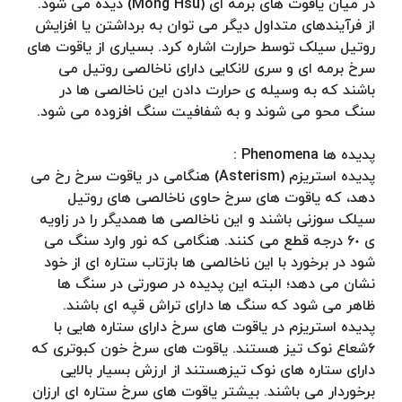
در میان یاقوت های برمه ای (Mong Hsu) دیده می شود.
از فرآیندهای متداول دیگر می توان به برداشتن یا افزایش
روتیل سیلک توسط حرارت اشاره کرد. بسیاری از یاقوت های
سرخ برمه ای و سری لانکایی دارای ناخالصی روتیل می
باشند که به وسیله ی حرارت دادن این ناخالصی ها در
سنگ محو می شوند و به شفافیت سنگ افزوده می شود.
پدیده ها Phenomena :
پدیده استریزم (Asterism) هنگامی در یاقوت سرخ رخ می
دهد، که یاقوت های سرخ حاوی ناخالصی های روتیل
سیلک سوزنی باشند و این ناخالصی ها همدیگر را در زاویه
ی ۶٠ درجه قطع می کنند. هنگامی که نور وارد سنگ می
شود در برخورد با این ناخالصی ها بازتاب ستاره ای از خود
نشان می دهد؛ البته این پدیده در صورتی در سنگ ها
ظاهر می شود که سنگ ها دارای تراش قپه ای باشند.
پدیده استریزم در یاقوت های سرخ دارای ستاره هایی با
۶شعاع نوک تیز هستند. یاقوت های سرخ خون کبوتری که
دارای ستاره های نوک تیزهستند از ارزش بسیار بالایی
برخوردار می باشند. بیشتر یاقوت های سرخ ستاره ای ارزان