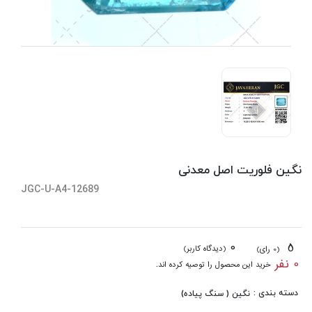
نگین فلوریت اصل معدنی
JGC-U-A4-12689
0
5
(دیدگاه کاربر)
(0 رای)
0 نفر
خرید این محصول را توصیه کرده اند.
دسته بندی :
نگین ( سنگ پیاده)