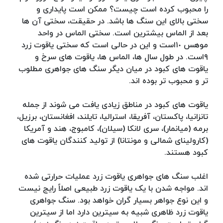
را محبوب کرده است چیست؟ ممکن است پایداری و
سختی بالای این سنگ ها باشد. در حقیقت، سختی آن ها
بعد از الماس بیشترین است. سختی الماس در واحد
موهس ١٠است و این در حالی است که سختی یاقوت زرد
٩است. در طول سال ها، الماس ها، یاقوت های سرخ و
یاقوت های کبود در میان دیگر سنگ های جواهری مطلوب
تر و محبوب تر بوده اند.
یاقوت های کبود در مناطق زیادی یافت می شوند از جمله
تانزانیا، پاکستان، آفریقا، استرالیا، تایلند، افغانستان، برزیل،
برمه (میانمار)، سری لانکا (سیلان)، کامبوج، هند و آمریکا
(کارولینای شمالی و مونتانا) از تولید کنندگان یاقوت های
کبود هستند.
اغلب سنگ های جواهری یاقوت زرد عملیات حرارتی شده
اند. مواجه شدن با یک یاقوت زرد طبیعی اصلاً رایج نیست
و این نوع جواهر بسیار گران خواهد بود. سنگ جواهری
یاقوت زرد ظاهری شبیه به سیترین دارد اما از سیترین