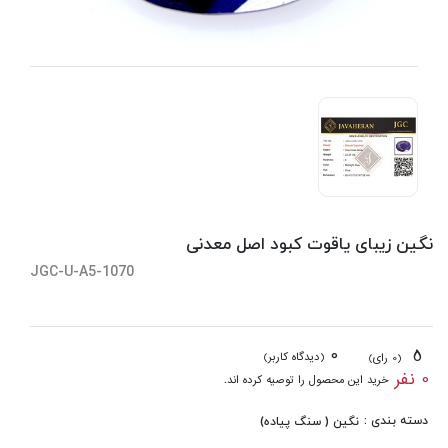
نگین زیبای یاقوت کبود اصل معدنی
JGC-U-A5-1070
0
5
(دیدگاه کاربر)
(0 رای)
0 نفر
خرید این محصول را توصیه کرده اند.
دسته بندی :
نگین ( سنگ پیاده)