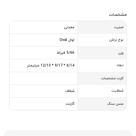
مشخصات
معدنی
اصلیت
نوع تراش
اوال Oval
5/66 قیراط
وزن
ابعاد
6/14 * 9/17 * 12/13 میلیمتر
کارت مشخصات
شفافیت
شفاف
گارنت
جنس سنگ